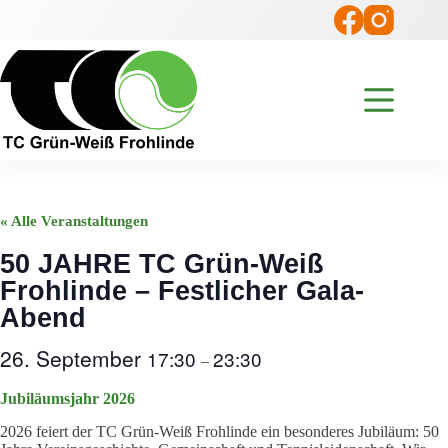
Zum
Inhalt
springen
« Alle Veranstaltungen
50 JAHRE TC Grün-Weiß
Frohlinde – Festlicher Gala-
Abend
26. September
17:30
23:30
–
Jubiläumsjahr 2026
2026 feiert der TC Grün-Weiß Frohlinde ein besonderes Jubiläum: 50