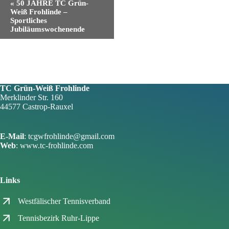
«
50 JAHRE TC Grün-
e
Weiß Frohlinde –
r
Sportliches
a
Jubiläumswochenende
n
s
t
a
l
t
TC Grün-Weiß Frohlinde
u
Merklinder Str. 160
n
44577 Castrop-Rauxel
g
-
N
a
E-Mail
: tcgwfrohlinde@gmail.com
v
Web
: www.tc-frohlinde.com
i
g
a
Links
t
i
o
Westfälischer Tennisverband
n
Tennisbezirk Ruhr-Lippe